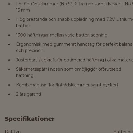
För fintrådsklammer (No.53) 6-14 mm samt dyckert (No.
15 mm
Hög prestanda och snabb uppladning med 7,2V Lithium
batteri
1300 häftningar mellan varje batteriladdning
Ergonomisk med gummerat handtag för perfekt balans
och precision
Justerbart slagkraft för optimerad häftning i olika materia
Säkerhetsspärr i nosen som omöjliggör oförutsedd
häftning.
Kombimagasin för fintrådsklammer samt dyckert
2 års garanti
Specifikationer
Drifttyp
Batteridr