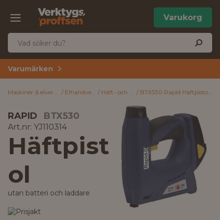
Varukorg
Varumärken
Maskiner & elverktyg
Elhandverktyg
Häft- och spikpistol
BTX530 Rapid Häftpistol utan batteri och laddare
RAPID
BTX530
Art.nr: YJ110314
Häftpist
ol
utan batteri och laddare