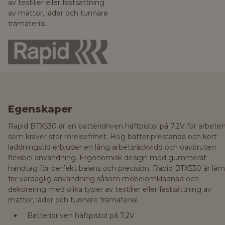
av textilier eller fastsättning
av mattor, läder och tunnare
trämaterial.
Egenskaper
Rapid BTX530 är en batteridriven häftpistol på 7,2V för arbete
som kräver stor rörelsefrihet. Hög batteriprestanda och kort
laddningstid erbjuder en lång arbetsräckvidd och oavbruten
flexibel användning. Ergonomisk design med gummerat
handtag för perfekt balans och precision. Rapid BTX530 är läm
för vardaglig användning såsom möbelomklädnad och
dekorering med olika typer av textilier eller fastsättning av
mattor, läder och tunnare trämaterial.
Batteridriven häftpistol på 7,2V