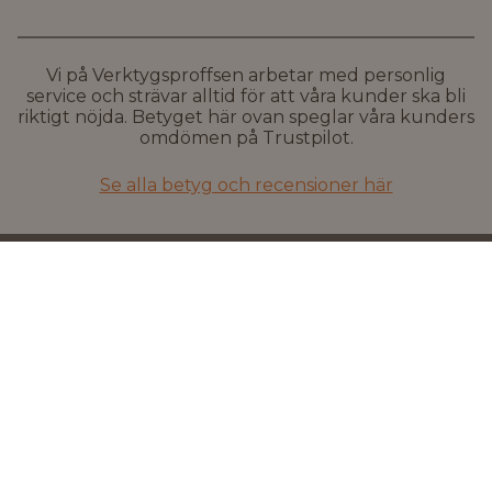
Vi på Verktygsproffsen arbetar med personlig
service och strävar alltid för att våra kunder ska bli
riktigt nöjda. Betyget här ovan speglar våra kunders
omdömen på Trustpilot.
Se alla betyg och recensioner här
Snabba leveranser
Flera leveransalternativ inkl.
hemleverans