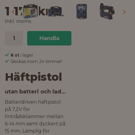
1 177 kr
Inkl. moms
Handla
8 st
i lager
Skickas inom 24 timmar!
Häftpistol
utan batteri och laddare
Batteridriven häftpistol
på 7,2V för
fintrådsklammer mellan
6-14 mm samt dyckert på
15 mm. Lämplig för