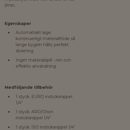
l/min.
Egenskaper
Automatiskt läge:
kontinuerligt materialflöde så
länge bygeln hålls; perfekt
dosering
Inget materialspill - ren och
effektiv användning
Medföljande tillbehör
1 styck. EURO insticksnippel
1/4"
1 styck. ARO/Orion
insticksnippel 1/4"
1 styck. ISO insticksnippel 1/4"