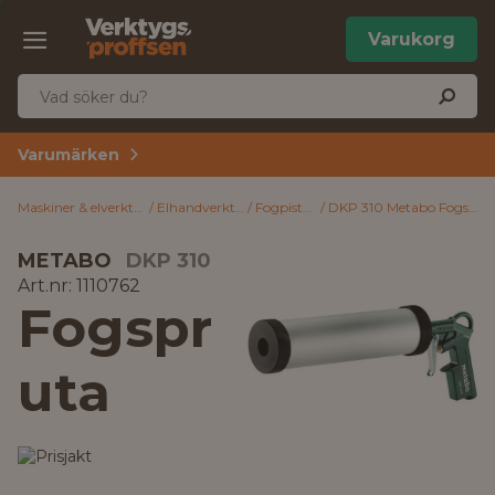
Varukorg
Varumärken
Maskiner & elverktyg
Elhandverktyg
Fogpistoler
DKP 310 Metabo Fogspruta
METABO
DKP 310
Art.nr: 1110762
Fogspr
uta