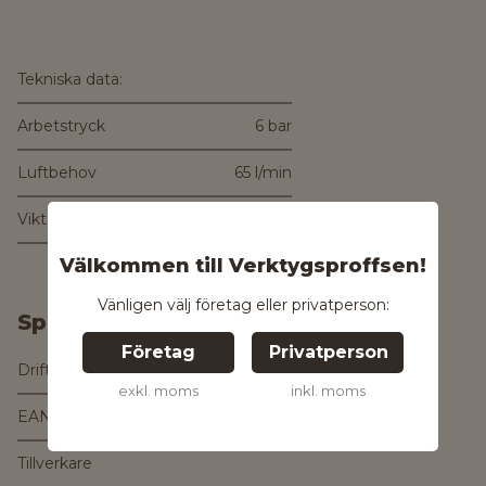
Tekniska data:
Arbetstryck
6 bar
Luftbehov
65 l/min
Vikt
0,46 kg
Välkommen till Verktygsproffsen!
Vänligen välj företag eller privatperson:
Specifikationer
Företag
Privatperson
Drifttyp
Tryckluftsdriven
exkl. moms
inkl. moms
EAN
4007430246059
Tillverkare