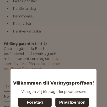
Falsdjupanslag
Parallellanslag
Dammpåse
Reservskär
Hantverkarväska
Förläng garantin till 3 år
Garantin gäller alla Bosch
professionella blå elverktyg och
mätinstrument som registrerats
inom 4 veckor från inköp.
Läs mer
om Bosch 3 års garanti
.
Välkommen till Verktygsproffsen!
Tekniska data:
Vänligen välj företag eller privatperson:
Nom. effektförbrukning
850 W
Företag
Privatperson
Avgiven effekt
450 W