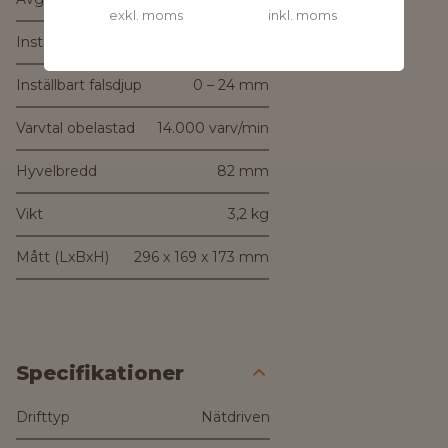
exkl. moms
inkl. moms
Inställbart spåndjup
0 – 4,0 mm
Inställbart falsdjup
0 – 24 mm
Varvtal obelastad
14.000 varv/min
Hyvelbredd
82 mm
Vikt
3,2 kg
Mått (LxBxH)
296 x 169 x 173 mm
Specifikationer
Drifttyp
Nätdriven