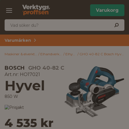
Varukorg
Varumärken
Maskiner & elverktyg
Elhandverktyg
Elhyvlar
GHO 40-82 C Bosch Hyvel 850 W
BOSCH
GHO 40-82 C
Art.nr: HO17021
Hyvel
850 W
4 535 kr