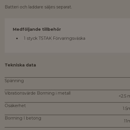
Batteri och laddare säljes separat.
Medföljande tillbehör
1 styck TSTAK Förvaringsväska
Tekniska data
Spänning
Vibrationsvärde Borrning i metall
<2.5 
Osäkerhet
1.5
Borrning I betong
11