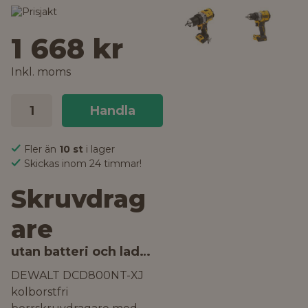
1 668 kr
Inkl. moms
Handla
Fler än
10 st
i lager
Skickas inom 24 timmar!
Skruvdrag
are
utan batteri och laddare
DEWALT DCD800NT-XJ
kolborstfri