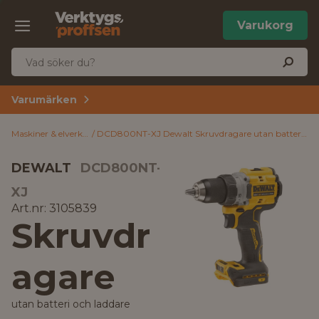
Varukorg
Varumärken
Maskiner & elverktyg
DCD800NT-XJ Dewalt Skruvdragare utan batteri och laddare
DEWALT
DCD800NT-
XJ
Art.nr: 3105839
Skruvdr
agare
utan batteri och laddare