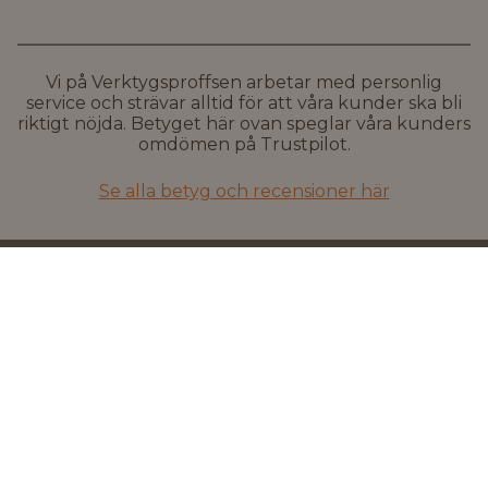
Vi på Verktygsproffsen arbetar med personlig
service och strävar alltid för att våra kunder ska bli
riktigt nöjda. Betyget här ovan speglar våra kunders
omdömen på Trustpilot.
Se alla betyg och recensioner här
Snabba leveranser
Flera leveransalternativ inkl.
hemleverans