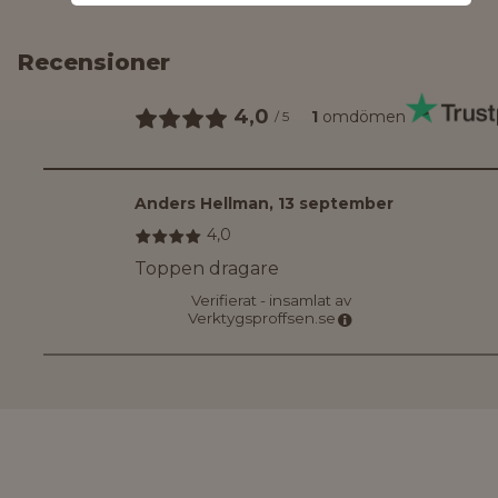
Recensioner
4,0
1
omdömen
/
5
Anders Hellman
,
13 september
4,0
Toppen dragare
Verifierat - insamlat av
Verktygsproffsen.se