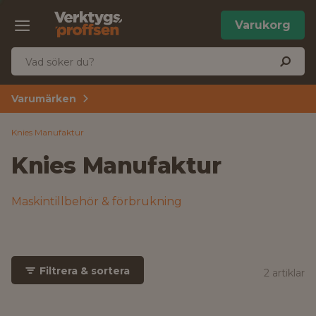
Varukorg
Varumärken
Knies Manufaktur
Knies Manufaktur
Maskintillbehör & förbrukning
Filtrera & sortera
2 artiklar