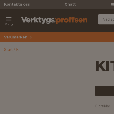
Kontakta oss
Chatt
Meny
Varumärken
Start
KIT
KI
0 artiklar