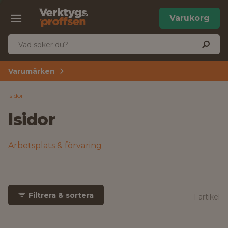
Varukorg
Varumärken
Isidor
Isidor
Arbetsplats & förvaring
Filtrera & sortera
1 artikel