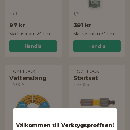
3-i-1
1,25 l
97 kr
391 kr
Skickas inom 24 timmar!
Skickas inom 24 timmar!
Handla
Handla
HOZELOCK
HOZELOCK
Vattenslang
Startset
117009
21-2356
Välkommen till Verktygsproffsen!