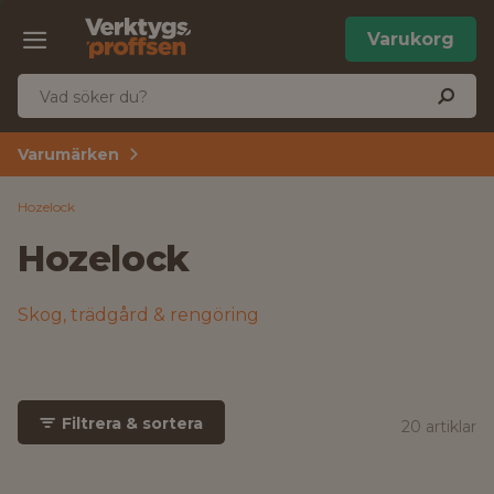
Varukorg
Varumärken
Hozelock
Hozelock
Skog, trädgård & rengöring
Filtrera & sortera
20 artiklar