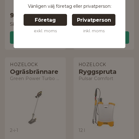
Vänligen välj företag eller privatperson:
977 kr
141 kr
Företag
Privatperson
Skickas inom 24 timmar!
Skickas inom 24 timmar!
exkl. moms
inkl. moms
Handla
Handla
HOZELOCK
HOZELOCK
Ogräsbrännare
Ryggspruta
Green Power Turbo Gas 28-4177
Pulsar Comfort
2-i-1
12 l