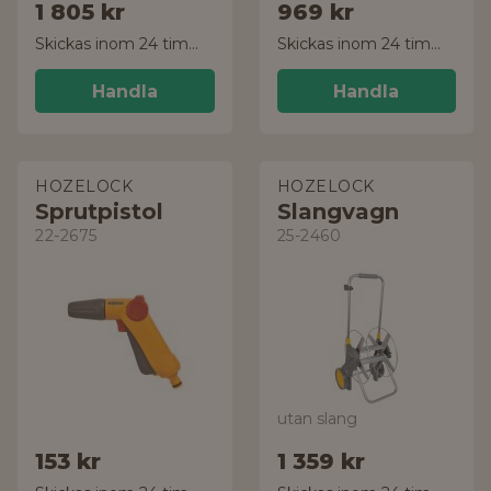
1 805 kr
969 kr
Skickas inom 24 timmar!
Skickas inom 24 timmar!
Handla
Handla
HOZELOCK
HOZELOCK
Sprutpistol
Slangvagn
22-2675
25-2460
utan slang
153 kr
1 359 kr