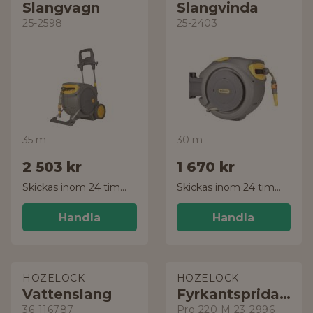
Slangvagn
Slangvinda
25-2598
25-2403
35 m
30 m
2 503 kr
1 670 kr
Skickas inom 24 timmar!
Skickas inom 24 timmar!
Handla
Handla
HOZELOCK
HOZELOCK
Vattenslang
Fyrkantspridare
36-116787
Pro 220 M 23-2996