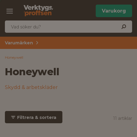
Varukorg
Varumärken
Honeywell
Honeywell
Skydd & arbetskläder
Filtrera & sortera
11 artiklar