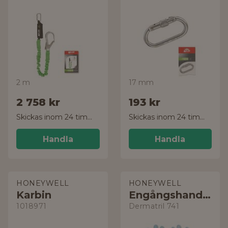
2 m
17 mm
2 758 kr
193 kr
Skickas inom 24 timmar!
Skickas inom 24 timmar!
Handla
Handla
HONEYWELL
HONEYWELL
Karbin
Engångshandske
1018971
Dermatril 741