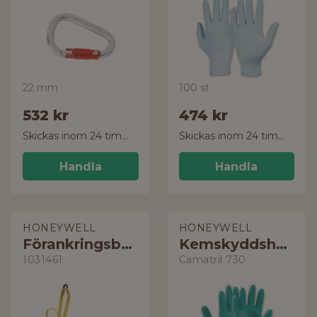
22 mm
100 st
532 kr
474 kr
Skickas inom 24 timmar!
Skickas inom 24 timmar!
Handla
Handla
HONEYWELL
HONEYWELL
Förankringsband
Kemskyddshandske
1031461
Camatril 730