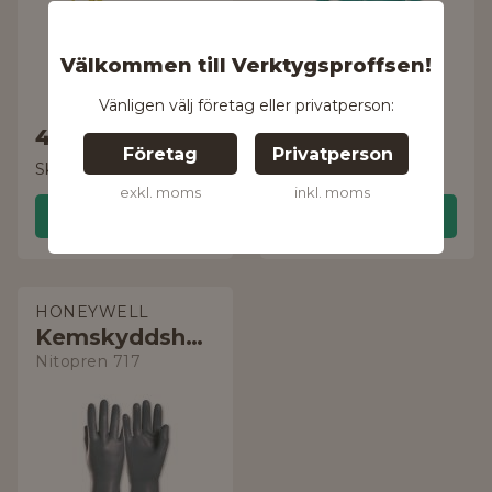
Välkommen till Verktygsproffsen!
nitril, flossad
Vänligen välj företag eller privatperson:
484 kr
72 kr
Företag
Privatperson
Skickas inom 24 timmar!
Skickas inom 24 timmar!
exkl. moms
inkl. moms
Handla
Handla
HONEYWELL
Kemskyddshandske
Nitopren 717