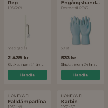
Rep
Engångshandske
1036269
Dermatril P743
med glidlås
50 st
2 439 kr
533 kr
Skickas inom 24 timmar!
Skickas inom 24 timmar!
Handla
Handla
HONEYWELL
HONEYWELL
Falldämparlina
Karbin
1031449
1031457