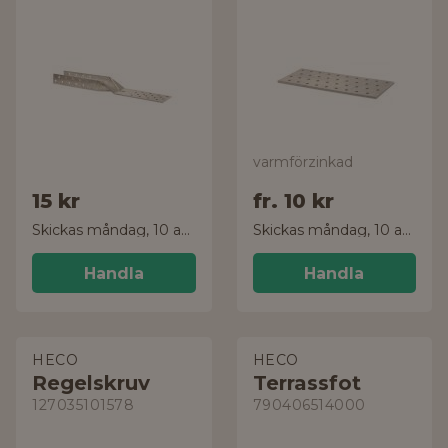
varmförzinkad
15 kr
fr.
10 kr
Skickas måndag, 10 aug.
Skickas måndag, 10 aug.
Handla
Handla
HECO
HECO
Regelskruv
Terrassfot
127035101578
790406514000