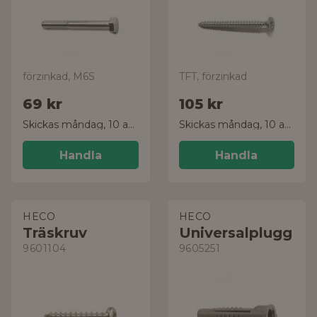
förzinkad, M6S
TFT, förzinkad
69 kr
105 kr
Skickas måndag, 10 aug.
Skickas måndag, 10 aug.
Handla
Handla
HECO
HECO
Träskruv
Universalplugg
9601104
9605251