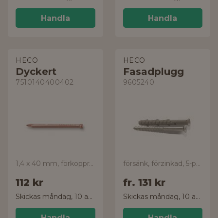
Handla
Handla
HECO
HECO
Dyckert
Fasadplugg
7510140400402
9605240
1,4 x 40 mm, förkopprad, 150-pack
försänk, förzinkad, 5-pack
112 kr
fr.
131 kr
Skickas måndag, 10 aug.
Skickas måndag, 10 aug.
Handla
Handla