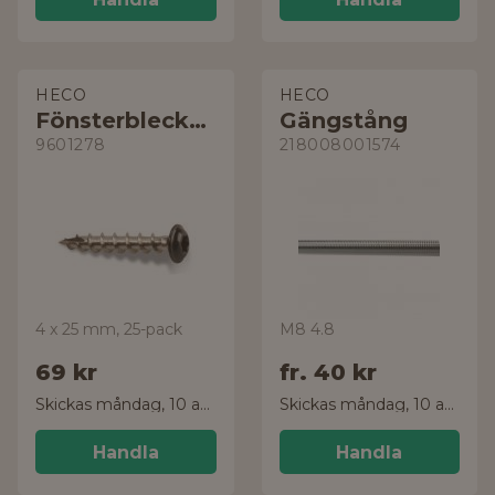
HECO
HECO
Fönsterbleckskruv
Gängstång
9601278
218008001574
4 x 25 mm, 25-pack
M8 4.8
69 kr
fr.
40 kr
Skickas måndag, 10 aug.
Skickas måndag, 10 aug.
Handla
Handla