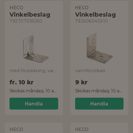
HECO
HECO
Vinkelbeslag
Vinkelbeslag
792707055260
792606040310
med förstärkning, varmförzinkad
varmförzinkad
fr.
10 kr
9 kr
Skickas måndag, 10 aug.
Skickas måndag, 10 aug.
Handla
Handla
HECO
HECO