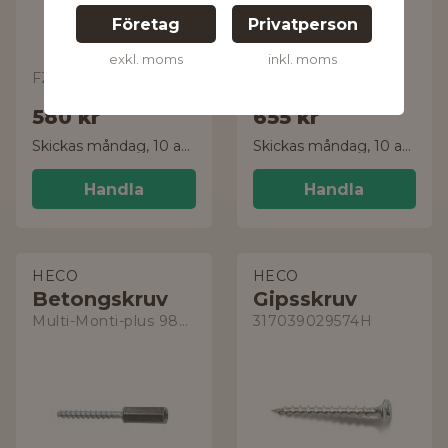
Företag
Privatperson
exkl. moms
inkl. moms
FZB
TX 30 FZB
580 kr
655 kr
Skickas måndag, 10 aug.
Skickas måndag, 10 aug.
Handla
Handla
HECO
HECO
Betongskruv
Gipsskruv
Multi-Monti-plus 9807603
317039029574H