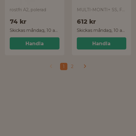
rostfri A2, polerad
MULTI-MONTI+ SS, FLÄNS, FZB
74 kr
612 kr
Skickas måndag, 10 aug.
Skickas måndag, 10 aug.
Handla
Handla
1
2