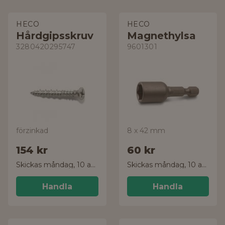
HECO
HECO
Hårdgipsskruv
Magnethylsa
3280420295747
9601301
förzinkad
8 x 42 mm
154 kr
60 kr
Skickas måndag, 10 aug.
Skickas måndag, 10 aug.
Handla
Handla