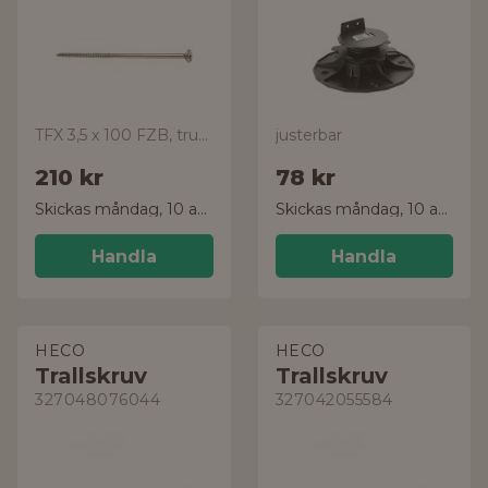
TFX 3,5 x 100 FZB, trubbig spets, 100-pack
justerbar
210 kr
78 kr
Skickas måndag, 10 aug.
Skickas måndag, 10 aug.
Handla
Handla
HECO
HECO
Trallskruv
Trallskruv
327048076044
327042055584