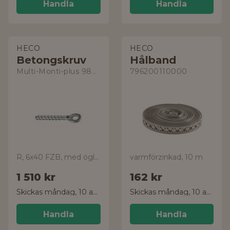
Handla
Handla
HECO
HECO
Betongskruv
Hålband
Multi-Monti-plus 9807658
796200110000
R, 6x40 FZB, med ögla, 200-pack
varmförzinkad, 10 m
1 510 kr
162 kr
Skickas måndag, 10 aug.
Skickas måndag, 10 aug.
Handla
Handla