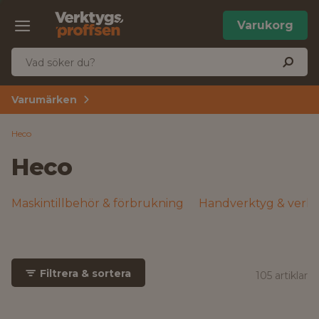
Varukorg
Varumärken
Heco
Heco
Maskintillbehör & förbrukning
Handverktyg & verks
Filtrera & sortera
105 artiklar