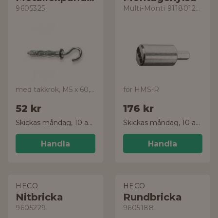
9605325
Multi-Monti 9118012042570
med takkrok, M5 x 60, enkel
för HMS-R
52 kr
176 kr
Skickas måndag, 10 aug.
Skickas måndag, 10 aug.
Handla
Handla
HECO
HECO
Nitbricka
Rundbricka
9605229
9605188