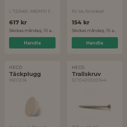
I, 7,5/5x60, M8/M10 FZB ETA, 40-pack
för trä, förzinkad
617 kr
154 kr
Skickas måndag, 10 aug.
Skickas måndag, 10 aug.
Handla
Handla
HECO
HECO
Täckplugg
Trallskruv
9601206
3270420300344