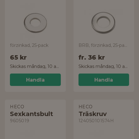
förzinkad, 25-pack
BRB, förzinkad, 25-pack
65 kr
fr.
36 kr
Skickas måndag, 10 aug.
Skickas måndag, 10 aug.
Handla
Handla
HECO
HECO
Sexkantsbult
Träskruv
9605019
124050101574H