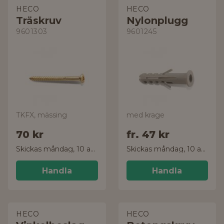
HECO
HECO
Träskruv
Nylonplugg
9601303
9601245
TKFX, mässing
med krage
70 kr
fr.
47 kr
Skickas måndag, 10 aug.
Skickas måndag, 10 aug.
Handla
Handla
HECO
HECO