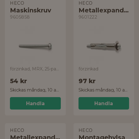
HECO
HECO
Maskinskruv
Metallexpander
9605858
9601222
förzinkad, MRX, 25-pack
förzinkad
54 kr
97 kr
Skickas måndag, 10 aug.
Skickas måndag, 10 aug.
Handla
Handla
HECO
HECO
Metallexpander
Montagehylsa