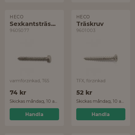
HECO
HECO
Sexkantsträskruv
Träskruv
9605077
9601003
varmförzinkad, T6S
TFX, förzinkad
74 kr
52 kr
Skickas måndag, 10 aug.
Skickas måndag, 10 aug.
Handla
Handla