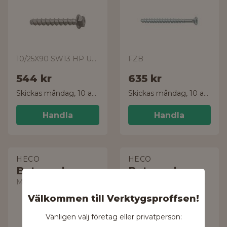
10/25X90 SW13 HP UTV-C3 25-pack
FZB
544 kr
635 kr
Skickas måndag, 10 aug.
Skickas måndag, 10 aug.
Handla
Handla
HECO
HECO
Betongskruv
Betongskruv
Multi-Monti-plus 9807655
Multi-Monti-plus 9807597
Välkommen till Verktygsproffsen!
Vänligen välj företag eller privatperson: