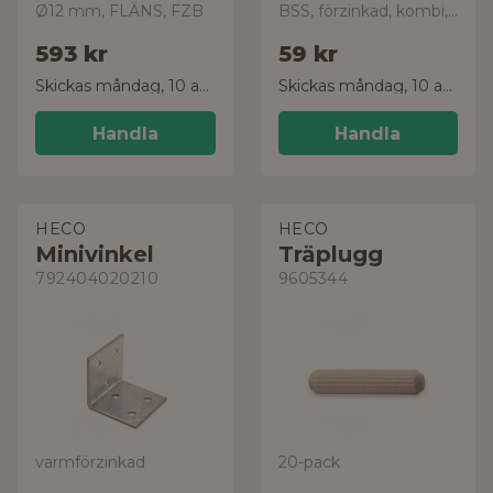
Ø12 mm, FLÄNS, FZB
BSS, förzinkad, kombi, 25-pack
593 kr
59 kr
Skickas måndag, 10 aug.
Skickas måndag, 10 aug.
Handla
Handla
HECO
HECO
Minivinkel
Träplugg
792404020210
9605344
varmförzinkad
20-pack