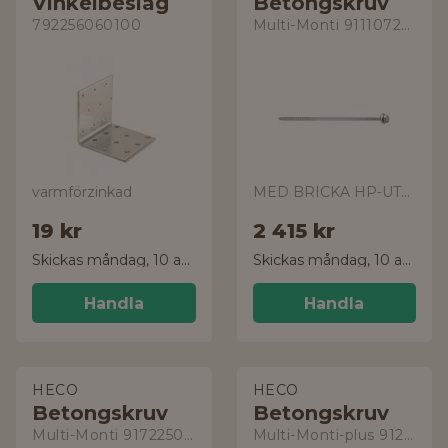
Vinkelbeslag
Betongskruv
792256060100
Multi-Monti 911107250582
varmförzinkad
MED BRICKA HP-UTV-C3
19 kr
2 415 kr
Skickas måndag, 10 aug.
Skickas måndag, 10 aug.
Handla
Handla
HECO
HECO
Betongskruv
Betongskruv
Multi-Monti 917225040712
Multi-Monti-plus 912107051581