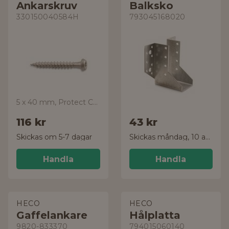
Ankarskruv
Balksko
330150040584H
793045168020
5 x 40 mm, Protect C4, 250-pack
116 kr
43 kr
Skickas om 5-7 dagar
Skickas måndag, 10 aug.
Handla
Handla
HECO
HECO
Gaffelankare
Hålplatta
9820-833370
794015060140