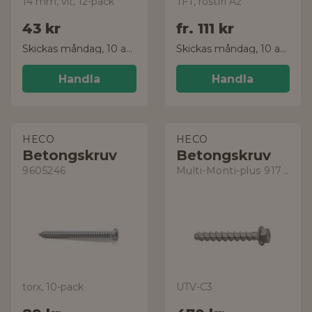
14 mm, vit, 12-pack
TFT, rostfri A2
43 kr
fr.
111 kr
Skickas måndag, 10 aug.
Skickas måndag, 10 aug.
Handla
Handla
HECO
HECO
Betongskruv
Betongskruv
9605246
Multi-Monti-plus 917110060581
torx, 10-pack
UTV-C3