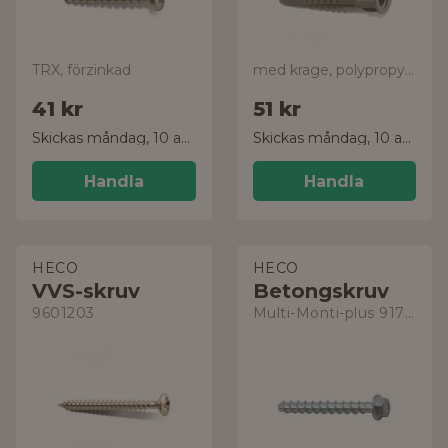
TRX, förzinkad
med krage, polypropylen
41 kr
51 kr
Skickas måndag, 10 aug.
Skickas måndag, 10 aug.
Handla
Handla
HECO
HECO
VVS-skruv
Betongskruv
9601203
Multi-Monti-plus 917110160571