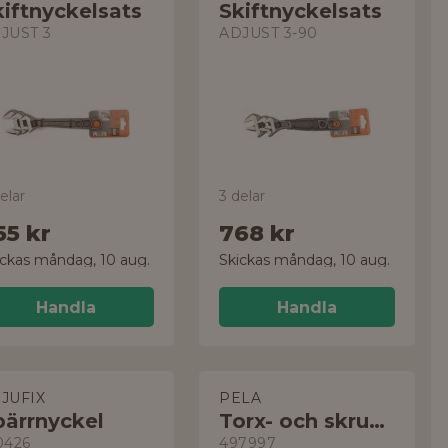
kiftnyckelsats
Skiftnyckelsats
JUST 3
ADJUST 3-90
elar
3 delar
55 kr
768 kr
ickas måndag, 10 aug.
Skickas måndag, 10 aug.
Handla
Handla
JUFIX
PELA
pärrnyckel
Torx- och skruvmejselsats
0426
497997