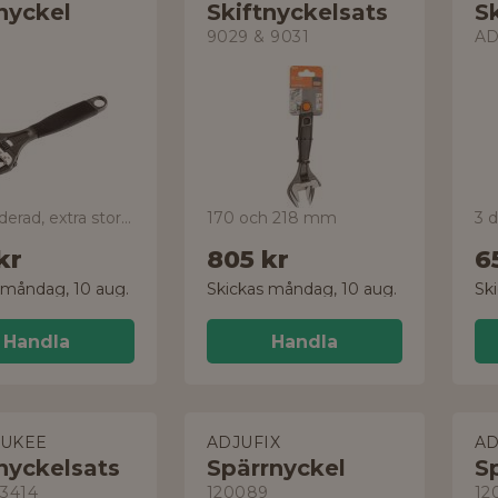
nyckel
Skiftnyckelsats
S
9029 & 9031
AD
svartoxiderad, extra stor gripvidd
170 och 218 mm
3 d
kr
805 kr
6
 måndag, 10 aug.
Skickas måndag, 10 aug.
Sk
Handla
Handla
UKEE
ADJUFIX
AD
nyckelsats
Spärrnyckel
S
3414
120089
12