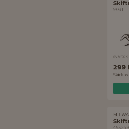
Skift
9031
299 
Skickas
MILWA
Skift
493249