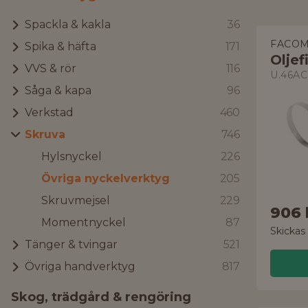
Spackla & kakla
36
FACO
Spika & häfta
171
Oljef
VVS & rör
116
U.46AC
Såga & kapa
96
Verkstad
460
Skruva
746
Hylsnyckel
226
Övriga nyckelverktyg
205
Skruvmejsel
229
906 
Momentnyckel
87
Skickas
Tänger & tvingar
521
Övriga handverktyg
817
Skog, trädgård & rengöring