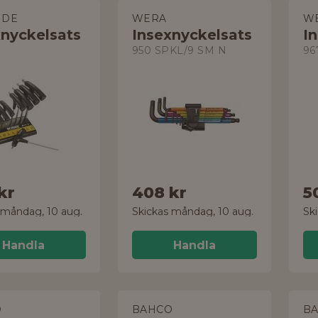
IDE
WERA
W
xnyckelsats
Insexnyckelsats
I
950 SPKL/9 SM N
kr
408 kr
5
 måndag, 10 aug.
Skickas måndag, 10 aug.
Sk
Handla
Handla
O
BAHCO
B