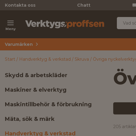
Kontakta oss
Chatt
Meny
Varumärken
Start
Handverktyg & verkstad
Skruva
Övriga nyckelverkty
Öv
Skydd & arbetskläder
Maskiner & elverktyg
Maskintillbehör & förbrukning
Mäta, sök & märk
205 artiklar
Handverktyg & verkstad