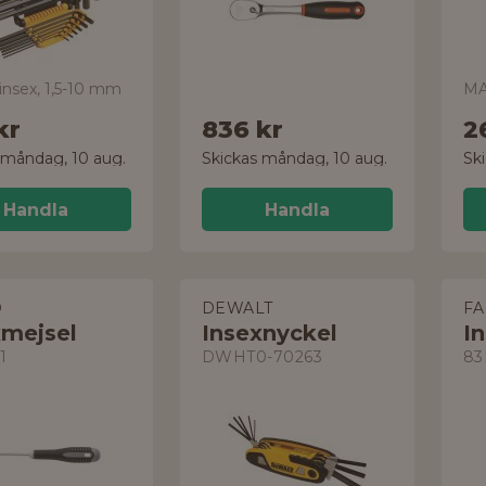
 insex, 1,5-10 mm
MA
kr
836 kr
2
 måndag, 10 aug.
Skickas måndag, 10 aug.
Sk
Handla
Handla
O
DEWALT
F
xmejsel
Insexnyckel
I
1
DWHT0-70263
83