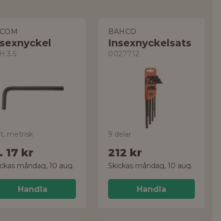
ACOM
BAHCO
nsexnyckel
Insexnyckelsats
H.3.5
0027712
t, metrisk
9 delar
r.
17 kr
212 kr
ickas måndag, 10 aug.
Skickas måndag, 10 aug.
Handla
Handla