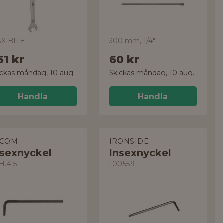
X BITE
300 mm, 1/4"
61 kr
60 kr
ickas måndag, 10 aug.
Skickas måndag, 10 aug.
Handla
Handla
ACOM
IRONSIDE
nsexnyckel
Insexnyckel
H.4.5
100559