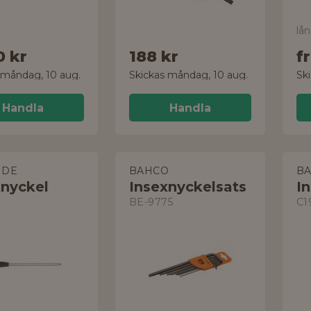
lån
0 kr
188 kr
f
 måndag, 10 aug.
Skickas måndag, 10 aug.
Sk
Handla
Handla
IDE
BAHCO
B
xnyckel
Insexnyckelsats
I
BE-9775
C1