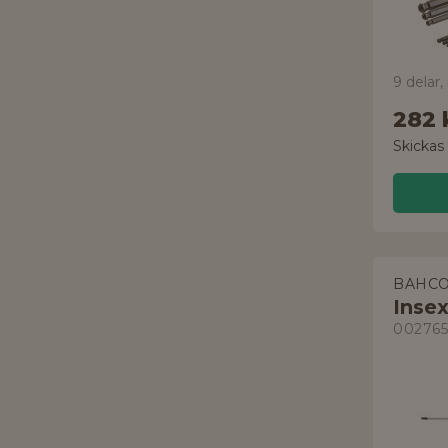
9 delar,
282 
Skickas
BAHC
Inse
002765