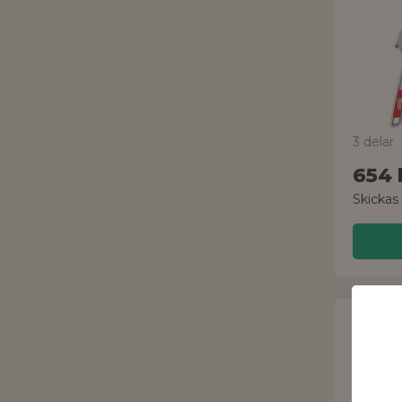
3 delar
654 
Skickas
WERA
U-ny
Joker 