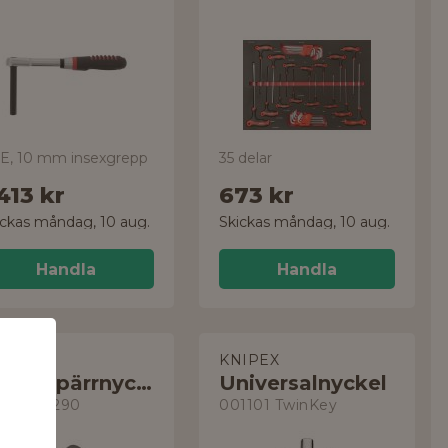
E, 10 mm insexgrepp
35 delar
413 kr
673 kr
ickas måndag, 10 aug.
Skickas måndag, 10 aug.
Handla
Handla
ERA
KNIPEX
U-ringspärrnyckelsats
Universalnyckel
ker 073290
001101 TwinKey