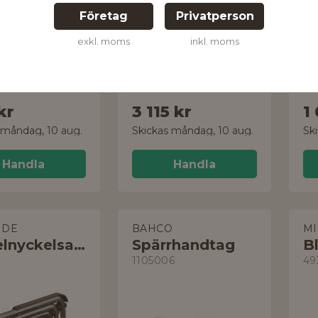
Företag
Privatperson
exkl. moms
inkl. moms
r
11 delar
4 d
kr
3 115 kr
1
 måndag, 10 aug.
Skickas måndag, 10 aug.
Sk
Handla
Handla
IDE
BAHCO
M
Vinkelnyckelsats
Spärrhandtag
B
1105006
49