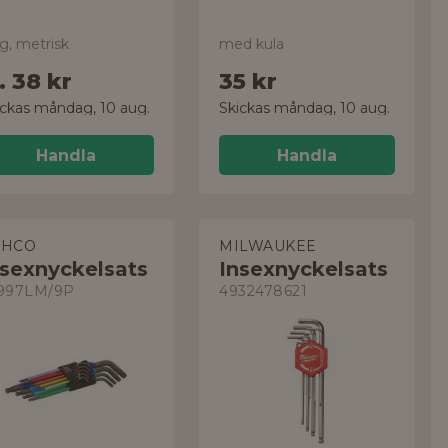
g, metrisk
med kula
r.
38 kr
35 kr
ickas måndag, 10 aug.
Skickas måndag, 10 aug.
Handla
Handla
AHCO
MILWAUKEE
nsexnyckelsats
Insexnyckelsats
997LM/9P
4932478621