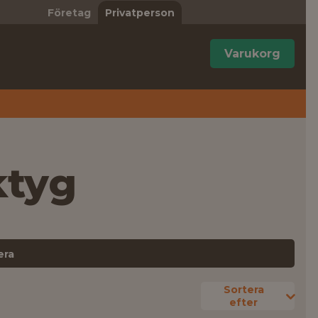
Företag
Privatperson
Varukorg
ktyg
era
Sortera
efter