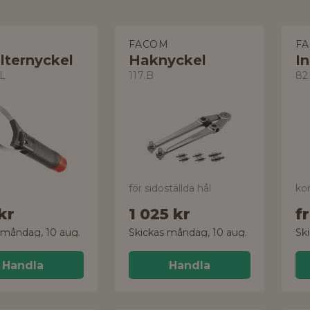
M
FACOM
F
ilternyckel
Haknyckel
I
L
117.B
82
för sidoställda hål
kor
kr
1 025 kr
f
 måndag, 10 aug.
Skickas måndag, 10 aug.
Sk
Handla
Handla