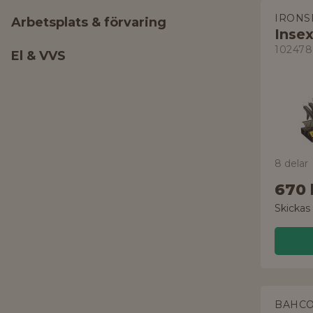
IRONS
Arbetsplats & förvaring
Inse
102478
El & VVS
8 delar
670 
Skickas
BAHC