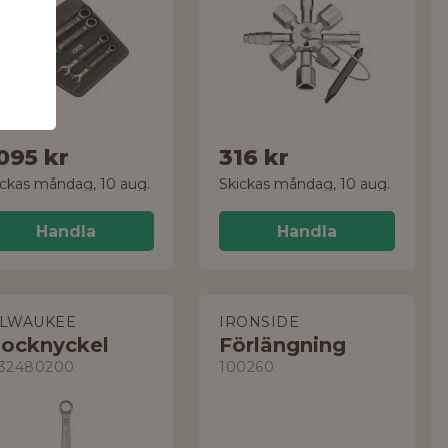
elar
 095 kr
316 kr
ickas måndag, 10 aug.
Skickas måndag, 10 aug.
Handla
Handla
ILWAUKEE
IRONSIDE
locknyckel
Förlängning
32480200
100260