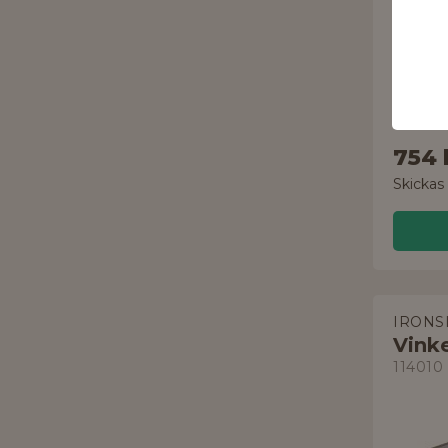
justerba
754 
Skickas
IRONS
114010