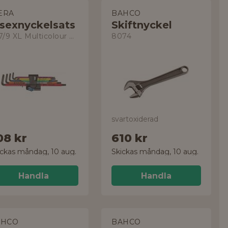
ERA
BAHCO
nsexnyckelsats
Skiftnyckel
967/9 XL Multicolour HF
8074
svartoxiderad
08 kr
610 kr
ickas måndag, 10 aug.
Skickas måndag, 10 aug.
Handla
Handla
AHCO
BAHCO