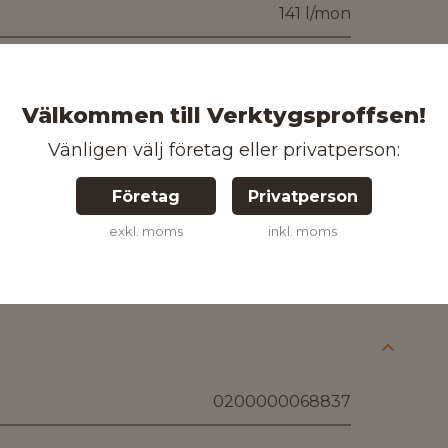
141 l/mon
1,4 mm
1/4
Välkommen till Verktygsproffsen!
Vänligen välj företag eller privatperson:
3/8
Företag
Privatperson
210 mm
exkl. moms
inkl. moms
1290 g
0200000068837