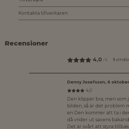
Kontakta tillverkaren
Recensioner
4,0
1
omdö
/
5
Denny Josefsson
,
6 oktobe
4,0
Den klipper bra, men som j
bilden, så är det problem
en Den kommer att ta i de
då vrider ut saxens bakänd
Det är svårt att styra tillba