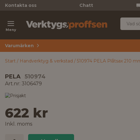
Kontakta oss
Chatt
Meny
Varumärken
Start
Handverktyg & verkstad
510974 PELA Plåtsax 210 m
PELA
510974
Art.nr: 3106479
622 kr
Inkl. moms