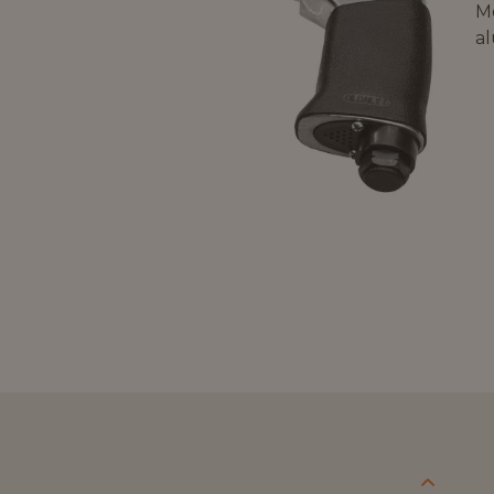
Mö
al