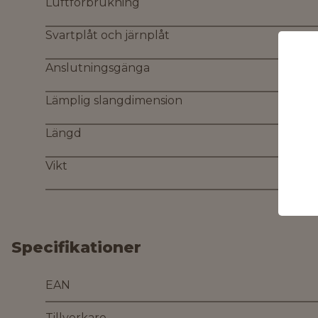
Luftförbrukning
Svartplåt och järnplåt
Anslutningsgänga
Lämplig slangdimension
Längd
Vikt
Specifikationer
EAN
Tillverkare