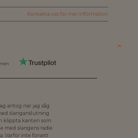
Kontakta oss för mer information
men
r
ag antog när jag såg
 med slanganslutning
n klippta kanten som
e med slangens radie.
ka. Varför inte försett