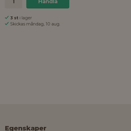
Handla
3 st
i lager
Skickas måndag, 10 aug.
Egenskaper