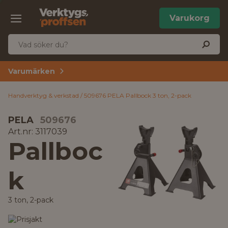
Varukorg
Varumärken
Handverktyg & verkstad
509676 PELA Pallbock 3 ton, 2-pack
PELA
509676
Art.nr: 3117039
Pallboc
k
3 ton, 2-pack