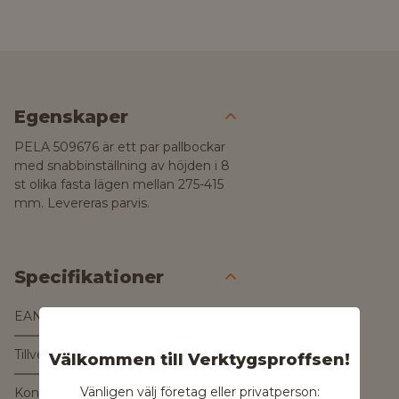
Egenskaper
PELA 509676 är ett par pallbockar
med snabbinställning av höjden i 8
st olika fasta lägen mellan 275-415
mm. Levereras parvis.
Specifikationer
EAN
0200000066109
Tillverkare
Välkommen till Verktygsproffsen!
Vänligen välj företag eller privatperson:
Kontakta tillverkaren