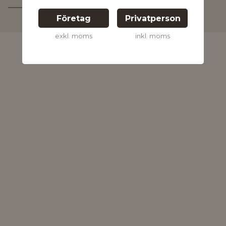
Kontakta oss för
mer information
Företag
Privatperson
exkl. moms
inkl. moms