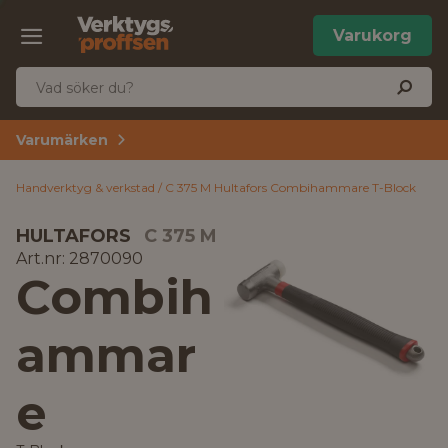
Varukorg
Varumärken
Handverktyg & verkstad
C 375 M Hultafors Combihammare T-Block
HULTAFORS
C 375 M
Art.nr: 2870090
Combih
ammar
e