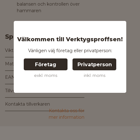
balansen och kontrollen över
hammaren
Specifikationer
Välkommen till Verktygsproffsen!
Vikt
0.65 kg
Vänligen välj företag eller privatperson:
Material skaft
Gummi, Stål
Företag
Privatperson
exkl. moms
inkl. moms
EAN
7391408212625
Tillverkare
Kontakta tillverkaren
Kontakta oss för
mer information