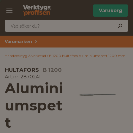
Varukorg
Varumärken
Handverktyg & verkstad
B 1200 Hultafors Aluminiumspett 1200 mm
HULTAFORS
B 1200
Art.nr: 2870241
Alumini
umspet
t