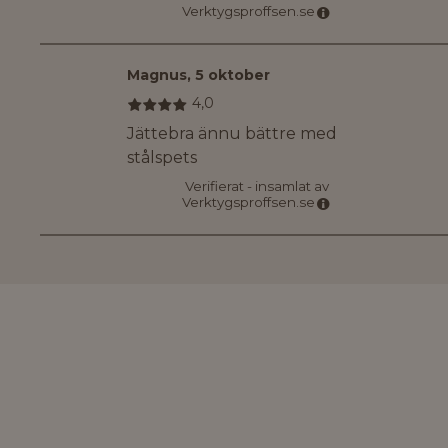
Verktygsproffsen.se
Magnus
,
5 oktober
4,0
Jättebra ännu bättre med
stålspets
Verifierat - insamlat av
Verktygsproffsen.se