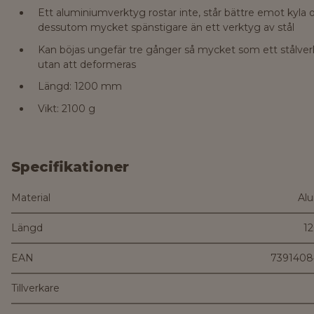
Ett aluminiumverktyg rostar inte, står bättre emot kyla 
dessutom mycket spänstigare än ett verktyg av stål
Kan böjas ungefär tre gånger så mycket som ett stålve
utan att deformeras
Längd: 1200 mm
Vikt: 2100 g
Specifikationer
Material
Al
Längd
1
EAN
7391408
Tillverkare