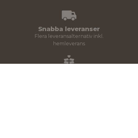
Snabba leveranser
Flera leveransalternativ inkl.
hemleverans
100% nöjd
30 dagars öppet köp!
Stort sortiment
Över 30 000 produkter