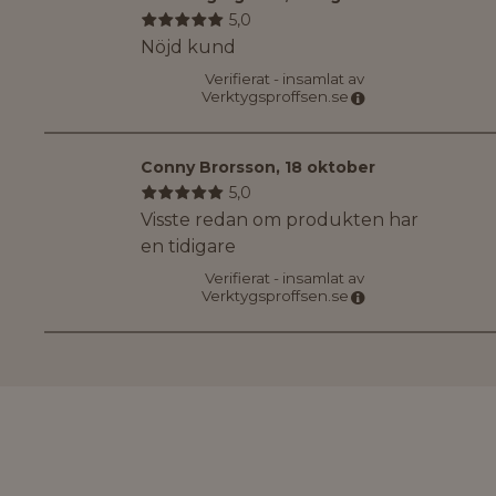
5,0
Nöjd kund
Verifierat - insamlat av
Verktygsproffsen.se
Conny Brorsson
,
18 oktober
5,0
Visste redan om produkten har
en tidigare
Verifierat - insamlat av
Verktygsproffsen.se