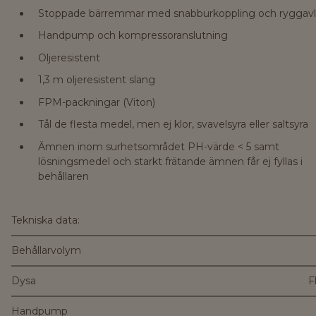
Stoppade bärremmar med snabburkoppling och ryggavl
Handpump och kompressoranslutning
Oljeresistent
1,3 m oljeresistent slang
FPM-packningar (Viton)
Tål de flesta medel, men ej klor, svavelsyra eller saltsyra
Ämnen inom surhetsområdet PH-värde < 5 samt
lösningsmedel och starkt frätande ämnen får ej fyllas i
behållaren
Tekniska data:
Behållarvolym
Dysa
F
Handpump