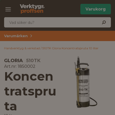
Varukorg
Varumärken
Handverktyg & verkstad
510TK Gloria Koncentratspruta 10 liter
GLORIA
510TK
Art.nr: 1850002
Koncen
tratspru
ta