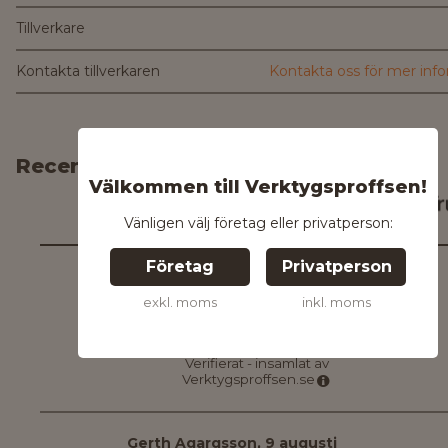
Tillverkare
Kontakta tillverkaren
Kontakta oss för mer inf
Recensioner
Välkommen till Verktygsproffsen!
4,7
3
omdömen
/
5
Vänligen välj företag eller privatperson:
Företag
Privatperson
Hasse P
,
3 november
exkl. moms
inkl. moms
4,0
En bra och prisvärd produkt
Verifierat - insamlat av
Verktygsproffsen.se
Gerth Agargsson
,
9 augusti