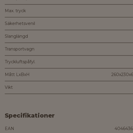
Max. tryck
Säkerhetsvenil
Slanglängd
Transportvagn
Tryckluftspåfyl.
Mått LxBxH
260x230x
Vikt
Specifikationer
EAN
4046436