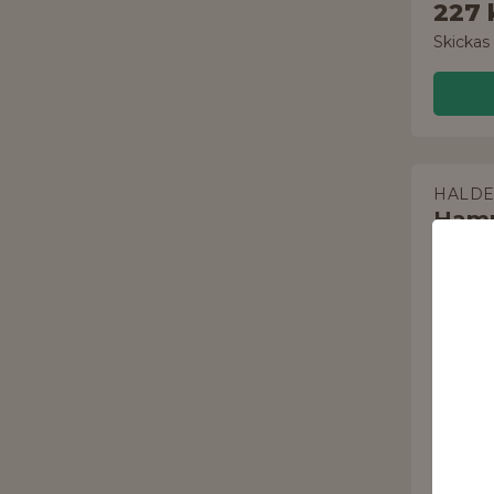
227 
Skickas
HALD
Ham
Simplex
2 delar
593 