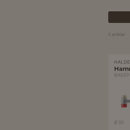
6 artiklar
HALD
Ham
BASEP
Ø 30