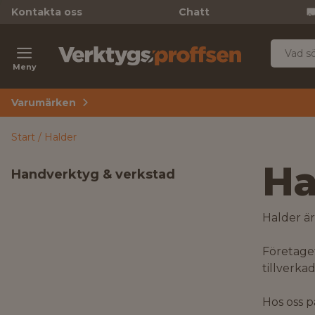
Kontakta oss
Chatt
Meny
Varumärken
Start
Halder
Ha
Handverktyg & verkstad
Halder är
Företage
tillverka
Hos oss p