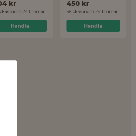
04 kr
450 kr
ickas inom 24 timmar!
Skickas inom 24 timmar!
Handla
Handla