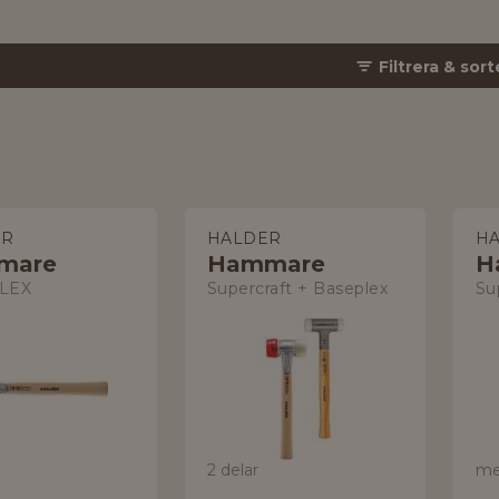
Filtrera & sort
ER
HALDER
H
mare
Hammare
H
LEX
Supercraft + Baseplex
Su
2 delar
me