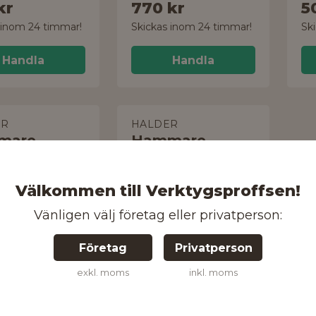
kr
770 kr
5
 inom 24 timmar!
Skickas inom 24 timmar!
Sk
Handla
Handla
ER
HALDER
mare
Hammare
 + Secural
Secural
Välkommen till Verktygsproffsen!
Vänligen välj företag eller privatperson:
Företag
Privatperson
300 mm
exkl. moms
inkl. moms
kr
380 kr