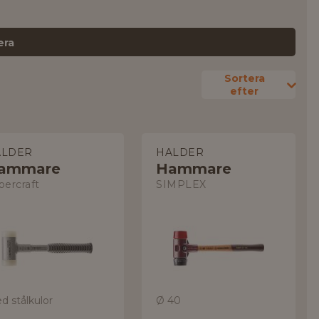
era
Sortera
efter
ALDER
HALDER
ammare
Hammare
percraft
SIMPLEX
d stålkulor
Ø 40