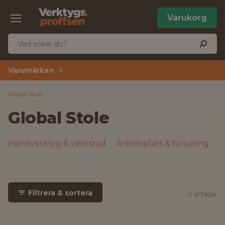
Varukorg
Varumärken
Global Stole
Global Stole
Handverktyg & verkstad
Arbetsplats & förvaring
Filtrera & sortera
2 artiklar