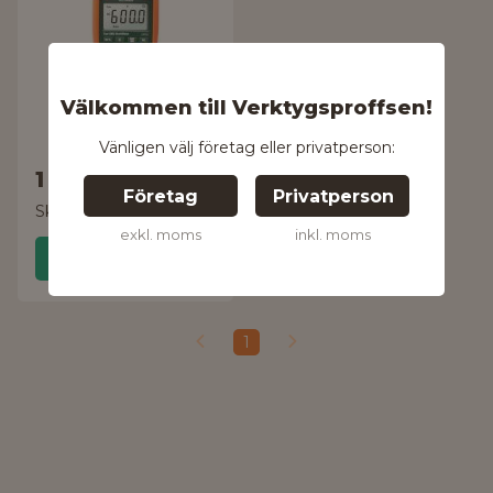
Välkommen till Verktygsproffsen!
Vänligen välj företag eller privatperson:
1 608 kr
Företag
Privatperson
Skickas inom 24 timmar!
exkl. moms
inkl. moms
Handla
1