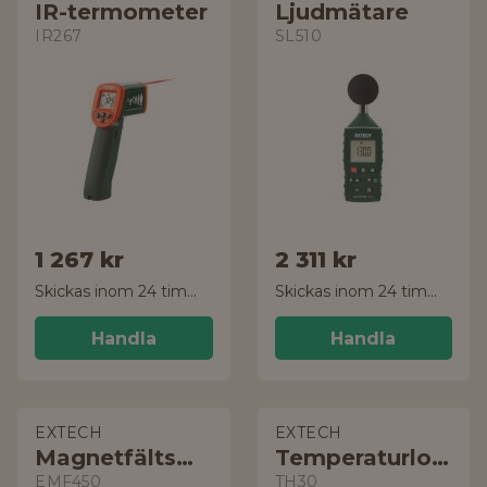
IR-termometer
Ljudmätare
IR267
SL510
1 267 kr
2 311 kr
Skickas inom 24 timmar!
Skickas inom 24 timmar!
Handla
Handla
EXTECH
EXTECH
Magnetfältsmätare
Temperaturlogger
EMF450
TH30