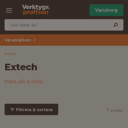
Varukorg
Varumärken
Extech
Extech
Mäta, sök & märk
Filtrera & sortera
7 artiklar