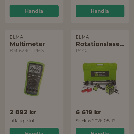
Handla
Handla
ELMA
ELMA
Multimeter
Rotationslaserpaket
BM 829s TRMS
R440
2 892 kr
6 619 kr
Tillfälligt slut
Skickas 2026-08-12
Handla
Handla