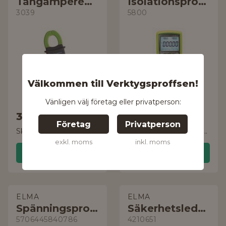
Tångamperemeter
Isolationsprovare
3039
5800
Välkommen till Verktygsproffsen!
Vänligen välj företag eller privatperson:
3 229 kr
5 867 kr
Företag
Privatperson
Skickas måndag, 10 aug.
Skickas måndag, 10 aug.
exkl. moms
inkl. moms
Handla
Handla
ELMA
ELMA
Spänningsprovare
Säkerhetsledning
5706445840786
4210651