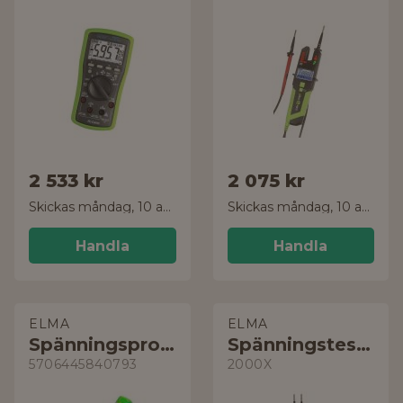
2 533 kr
2 075 kr
Skickas måndag, 10 aug.
Skickas måndag, 10 aug.
Handla
Handla
ELMA
ELMA
Spänningsprovare
Spänningstestare
5706445840793
2000X