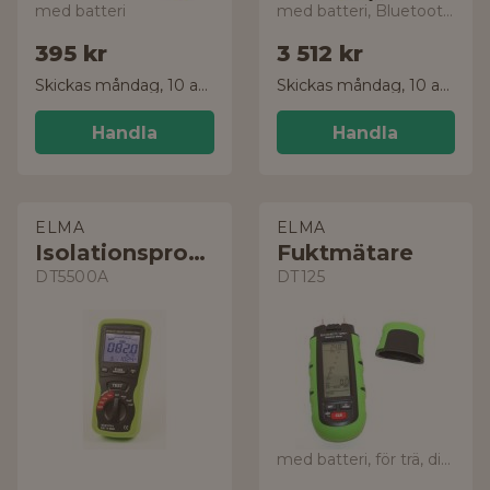
med batteri
med batteri, Bluetooth & REL
395 kr
3 512 kr
Skickas måndag, 10 aug.
Skickas måndag, 10 aug.
Handla
Handla
ELMA
ELMA
Isolationsprovare
Fuktmätare
DT5500A
DT125
med batteri, för trä, div. byggnadsmaterial, samt rel. luftfuktighet