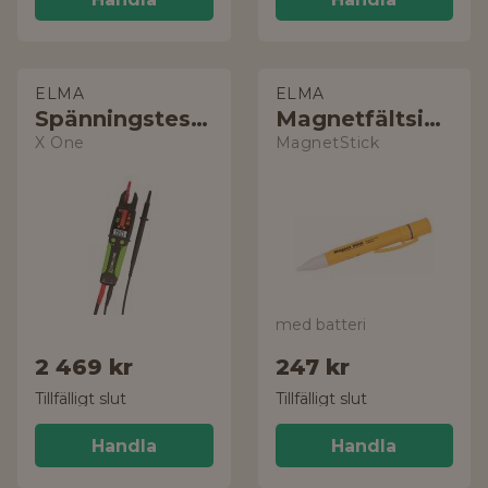
ELMA
ELMA
Spänningstestare
Magnetfältsindikator
X One
MagnetStick
med batteri
2 469 kr
247 kr
Tillfälligt slut
Tillfälligt slut
Handla
Handla