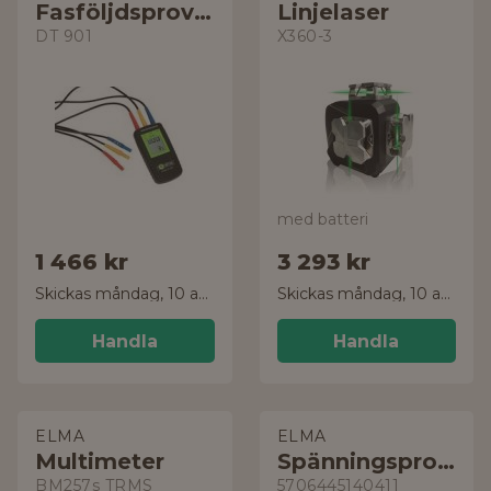
Fasföljdsprovare
Linjelaser
DT 901
X360-3
med batteri
1 466 kr
3 293 kr
Skickas måndag, 10 aug.
Skickas måndag, 10 aug.
Handla
Handla
ELMA
ELMA
Multimeter
Spänningsprovare
BM257s TRMS
5706445140411