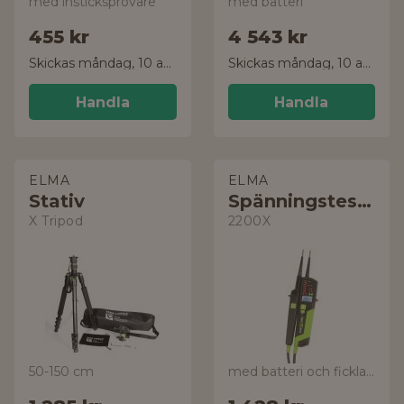
med insticksprovare
med batteri
455 kr
4 543 kr
Skickas måndag, 10 aug.
Skickas måndag, 10 aug.
Handla
Handla
ELMA
ELMA
Stativ
Spänningstestare
X Tripod
2200X
50-150 cm
med batteri och ficklampa