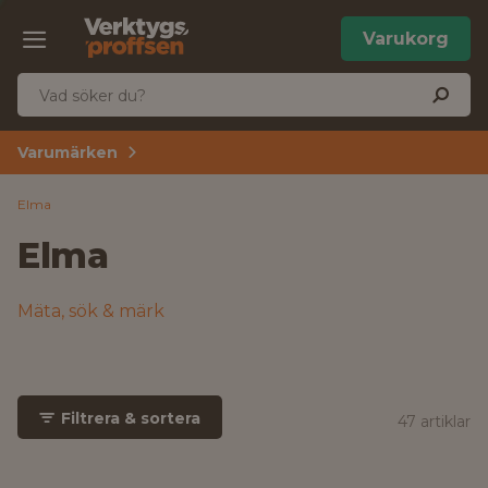
Varukorg
Varumärken
Elma
Elma
Mäta, sök & märk
Filtrera & sortera
47 artiklar