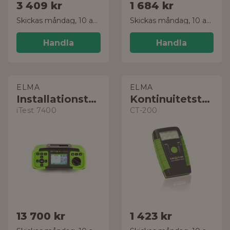
3 409 kr
1 684 kr
Skickas måndag, 10 aug.
Skickas måndag, 10 aug.
Handla
Handla
ELMA
ELMA
Installationstestare
Kontinuitetstestare
iTest 7400
CT-200
13 700 kr
1 423 kr