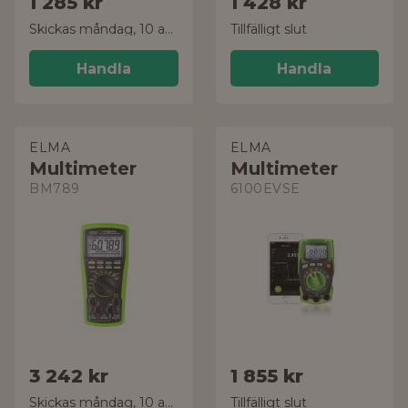
1 285 kr
1 428 kr
Skickas måndag, 10 aug.
Tillfälligt slut
Handla
Handla
ELMA
ELMA
Multimeter
Multimeter
BM789
6100EVSE
3 242 kr
1 855 kr
Skickas måndag, 10 aug.
Tillfälligt slut