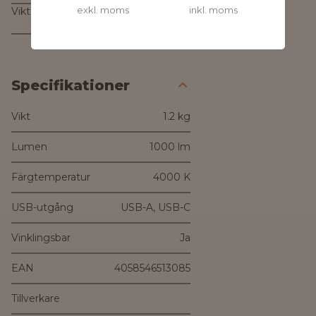
exkl. moms
inkl. moms
Vikt
1.2 kg
Specifikationer
Vikt
1.2 kg
Lumen
1000 lm
Färgtemperatur
4000 K
USB-utgång
USB-A, USB-C
Vinklingsbar
Ja
EAN
4058546513085
Tillverkare