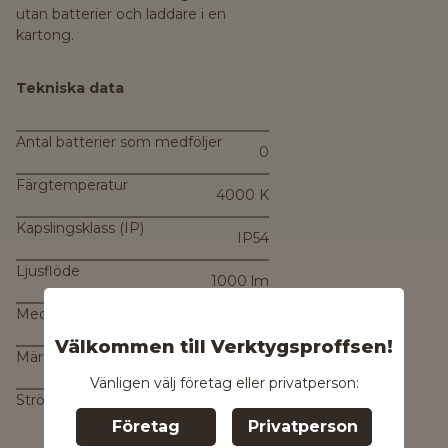
utan batterier och laddare i en
kartong.
Tekniska data
Antal batterier som medföljer
0
Färgtemperatur
4000 K
Kapslingsklass (IP)
IP54
Ljusflöde
1000 lm
Med batteriladdare
Nej
Välkommen till Verktygsproffsen!
Märkspänning
18 V
Vänligen välj företag eller privatperson:
Strömförsörjning
Batteri
Företag
Privatperson
(uppladdningsbart)