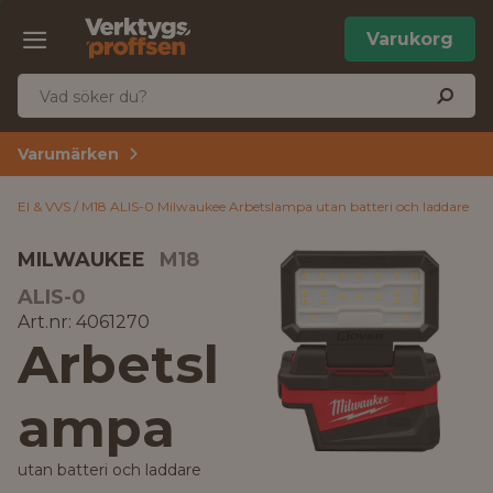
Varukorg
Varumärken
El & VVS
M18 ALIS-0 Milwaukee Arbetslampa utan batteri och laddare
MILWAUKEE
M18
ALIS-0
Art.nr: 4061270
Arbetsl
ampa
utan batteri och laddare