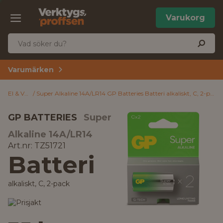
Varukorg
Varumärken
El & VVS
Super Alkaline 14A/LR14 GP Batteries Batteri alkaliskt, C, 2-pack
GP BATTERIES
Super
Alkaline 14A/LR14
Art.nr: TZ51721
Batteri
alkaliskt, C, 2-pack