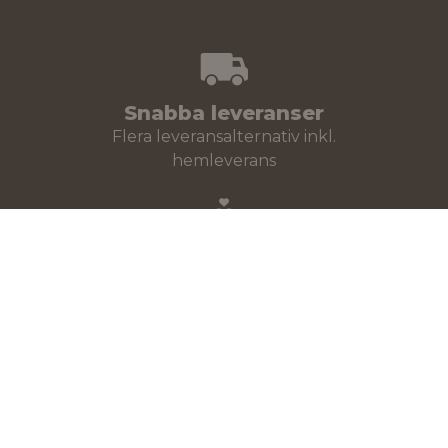
Snabba leveranser
Flera leveransalternativ inkl.
hemleverans
100% nöjd
30 dagars öppet köp!
Stort sortiment
Över 30 000 produkter