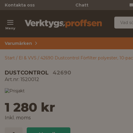
Kontakta oss
Chatt
Meny
Varumärken
Start
El & VVS
42690 Dustcontrol Förfilter polyester, 10-pa
DUSTCONTROL
42690
Art.nr: 1520012
1 280 kr
Inkl. moms