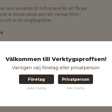
lter som används till luftrenare för att fånga
ltret är konstruerat som ett veckat filter i
on och är ett engångsfilter.
ga
Välkommen till Verktygsproffsen!
Vänligen välj företag eller privatperson:
Företag
Privatperson
exkl. moms
inkl. moms
7340140112106