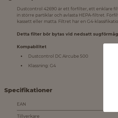
Dustcontrol 42690 är ett förfilter, ett enklare fi
in större partiklar och avlasta HEPA-filtret. Förfi
kassett eller matta. Filtret har en G4-klassifikati
Detta filter bör bytas vid nedsatt sugförmå
Kompabilitet
Dustcontrol DC Aircube 500
Klassning: G4
Specifikationer
EAN
Tillverkare