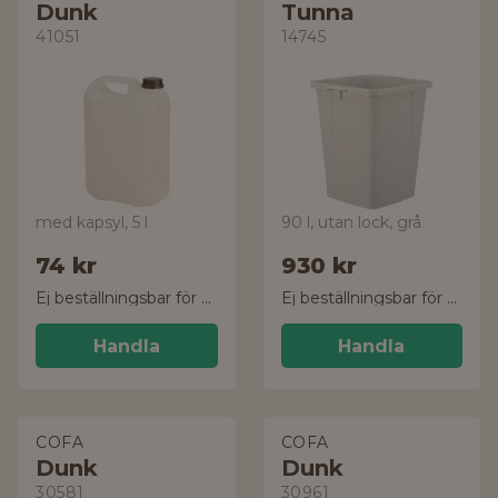
Dunk
Tunna
41051
14745
med kapsyl, 5 l
90 l, utan lock, grå
74 kr
930 kr
Ej beställningsbar för tillfället
Ej beställningsbar för tillfället
Handla
Handla
COFA
COFA
Dunk
Dunk
30581
30961