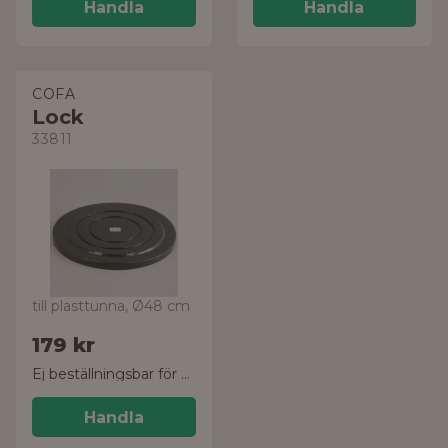
Handla
Handla
COFA
Lock
33811
till plasttunna, Ø48 cm
179 kr
Ej beställningsbar för tillfället
Handla