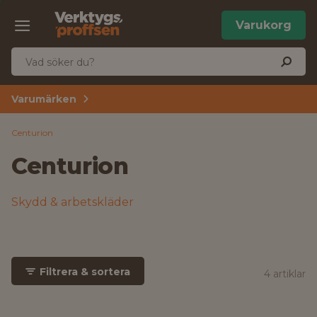
Varukorg
Varumärken
Centurion
Centurion
Skydd & arbetskläder
Filtrera & sortera
4 artiklar