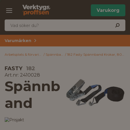
Varukorg
Varumärken
Arbetsplats & förvaring
Spännband
182 Fasty Spännband Krokar, 800 kg
FASTY
182
Art.nr: 2410028
Spännb
and