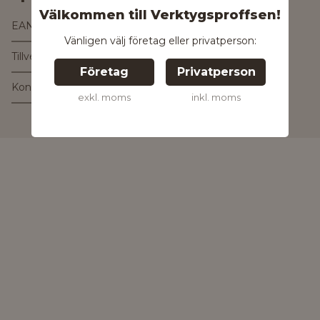
Välkommen till Verktygsproffsen!
EAN
7394253255038
Vänligen välj företag eller privatperson:
Tillverkare
Företag
Privatperson
Kontakta tillverkaren
exkl. moms
inkl. moms
Kontakta oss för
mer information