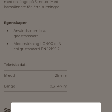
med en längd på 5 meter. Med
lastspännare för lätta surrningar.
Egenskaper
Används inom bl.a.
godstransport
Med märkning LC 400 daN
enligt standard EN 12195-2
Tekniska data:
Bredd
25 mm
Längd
0,3+4,7 m
Specifikationer