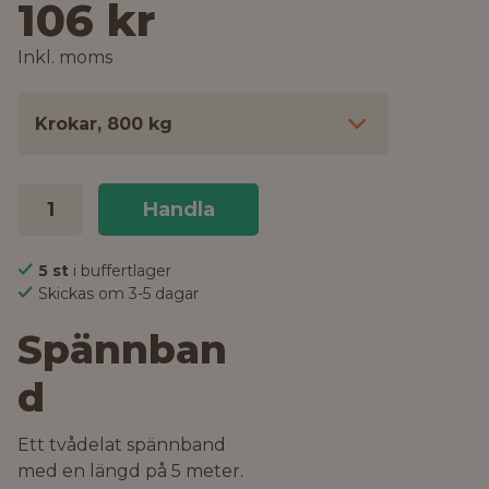
106 kr
Inkl. moms
Krokar, 800 kg
Handla
5 st
i buffertlager
Skickas om 3-5 dagar
Spännban
d
Ett tvådelat spännband
med en längd på 5 meter.