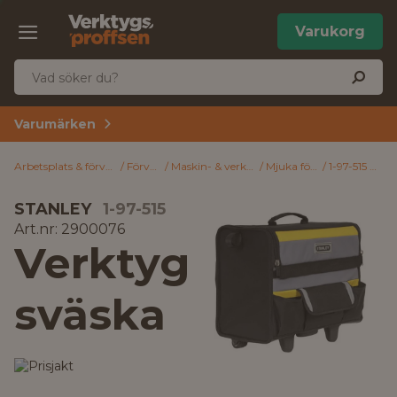
Varukorg
Varumärken
Arbetsplats & förvaring
Förvaring
Maskin- & verktygsförvaring
Mjuka förvaringsväskor
1-97-515 STANLEY Verktygsväska
STANLEY
1-97-515
Art.nr: 2900076
Verktyg
sväska