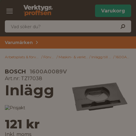
Varukorg
Varumärken
Arbetsplats & förvaring
Förvaring
Maskin- & verktygsförvaring
Inlägg till förvaringsväska
1600A0089V Bosch Inlägg
BOSCH
1600A0089V
Art.nr: TZ17038
Inlägg
121 kr
Inkl. moms