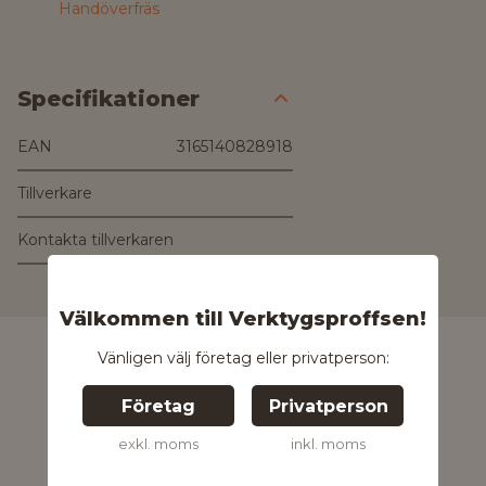
Handöverfräs
Specifikationer
EAN
3165140828918
Tillverkare
Kontakta tillverkaren
Kontakta oss för
mer information
Välkommen till Verktygsproffsen!
Vänligen välj företag eller privatperson:
Företag
Privatperson
exkl. moms
inkl. moms