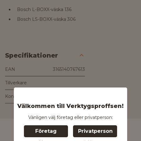
Bosch L-BOXX-väska 136
Bosch LS-BOXX-väska 306
Specifikationer
EAN
3165140767613
Tillverkare
Kontakta tillverkaren
Kontakta oss för
Välkommen till Verktygsproffsen!
mer information
Vänligen välj företag eller privatperson:
Företag
Privatperson