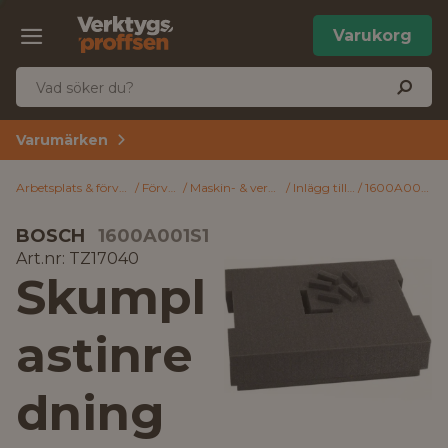
Varukorg
Varumärken
Arbetsplats & förvaring
Förvaring
Maskin- & verktygsförvaring
Inlägg till förvaringsväska
1600A001S1 Bosch Skumplastinredning
BOSCH
1600A001S1
Art.nr: TZ17040
Skumpl
astinre
dning