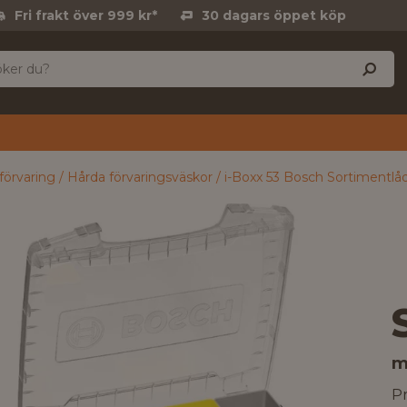
Fri frakt över 999 kr*
30 dagars öppet köp
förvaring
Hårda förvaringsväskor
i-Boxx 53 Bosch Sortimentlåd
m
Pr