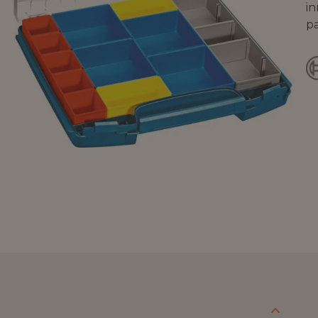
in
pa