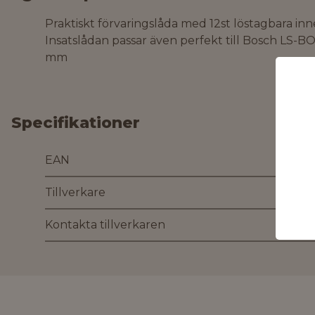
Praktiskt förvaringslåda med 12st löstagbara inner
Insatslådan passar även perfekt till Bosch LS-B
mm
Specifikationer
EAN
Tillverkare
Kontakta tillverkaren