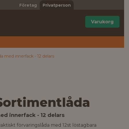
Företag
Privatperson
Varukorg
a med innerfack - 12 delars
Sortimentlåda
ed innerfack - 12 delars
aktiskt förvaringslåda med 12st löstagbara