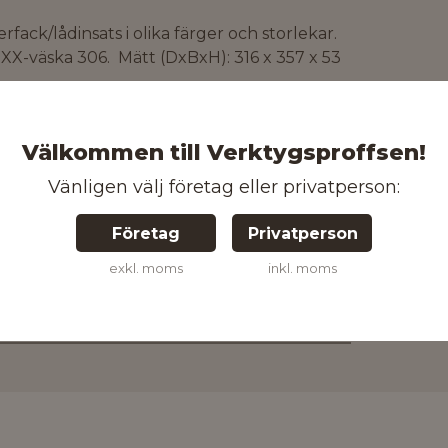
fack/lådinsats i olika färger och storlekar.
OXX-väska 306. Mätt (DxBxH): 316 x 357 x 53
Välkommen till Verktygsproffsen!
Vänligen välj företag eller privatperson:
3165140767675
Företag
Privatperson
exkl. moms
inkl. moms
Kontakta oss för mer information