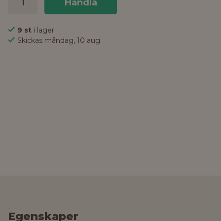
Handla
9 st
i lager
Skickas måndag, 10 aug.
Egenskaper