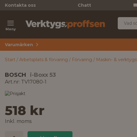
Kontakta oss
Chatt
Meny
Varumärken
Start
Arbetsplats & förvaring
Förvaring
Maskin- & verktygs
BOSCH
i-Boxx 53
Art.nr: TV17080-1
518 kr
Inkl. moms