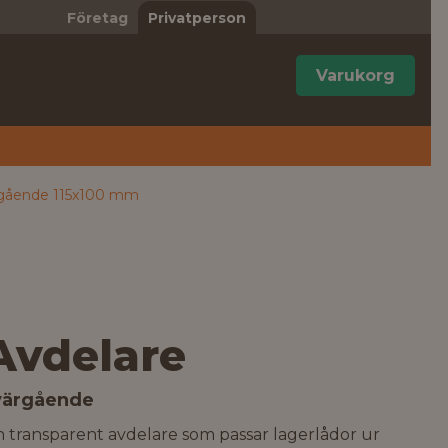
Företag
Privatperson
Varukorg
ärgående 115x100 mm
Avdelare
värgående
 transparent avdelare som passar lagerlådor ur