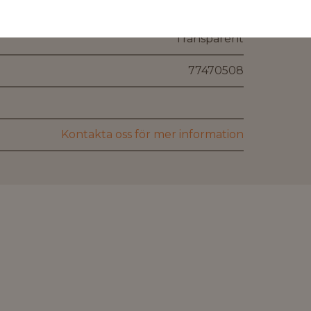
115 mm
Transparent
77470508
Kontakta oss för mer information