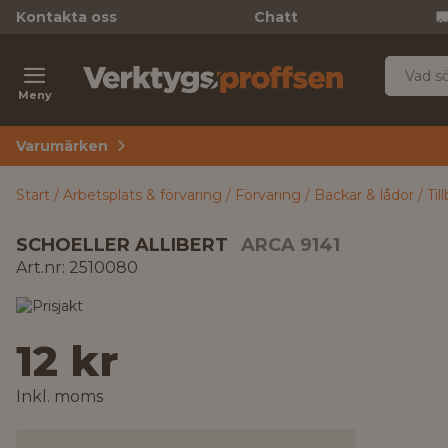
Kontakta oss
Chatt
Meny
Varumärken
Start
Arbetsplats & förvaring
Förvaring
Backar & lådor
Til
SCHOELLER ALLIBERT
ARCA 9141
Art.nr: 2510080
12 kr
Inkl. moms