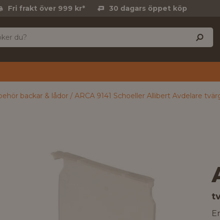
Fri frakt över 999 kr*
30 dagars öppet köp
lbehör backar & lådor
ARCA 9141 Schoeller Allibert Avdelare tv
t
En