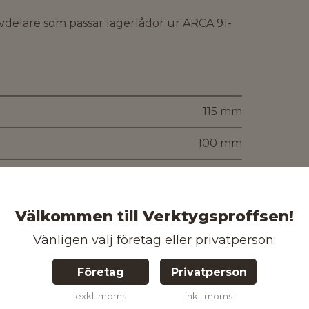
avdelare som passar lagerlådor ur ARCA 91-
115 mm
100 mm
Välkommen till Verktygsproffsen!
Vänligen välj företag eller privatperson:
Plast
Företag
Privatperson
100 mm
exkl. moms
inkl. moms