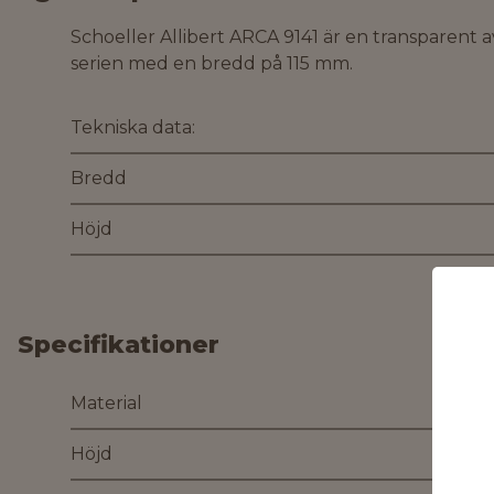
Schoeller Allibert ARCA 9141 är en transparent 
serien med en bredd på 115 mm.
Tekniska data:
Bredd
Höjd
Specifikationer
Material
Höjd