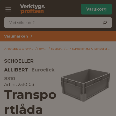
Varukorg
Varumärken
Arbetsplats & förvaring
Förvaring
Backar & lådor
Lådor
Euroclick 8310 Schoeller Allibert Transportlåda grå 600x400x235 mm
SCHOELLER
ALLIBERT
Euroclick
8310
Art.nr: 2510103
Transpo
rtlåda