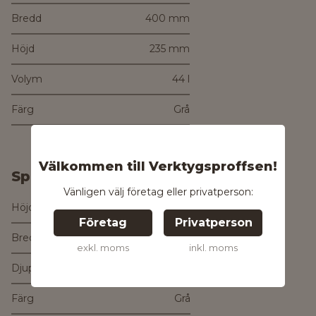
Bredd
400 mm
Höjd
235 mm
Volym
44 l
Färg
Grå
Välkommen till Verktygsproffsen!
Specifikationer
Vänligen välj företag eller privatperson:
Höjd
235 mm
Företag
Privatperson
Bredd
400 mm
exkl. moms
inkl. moms
Djup
600 mm
Färg
Grå