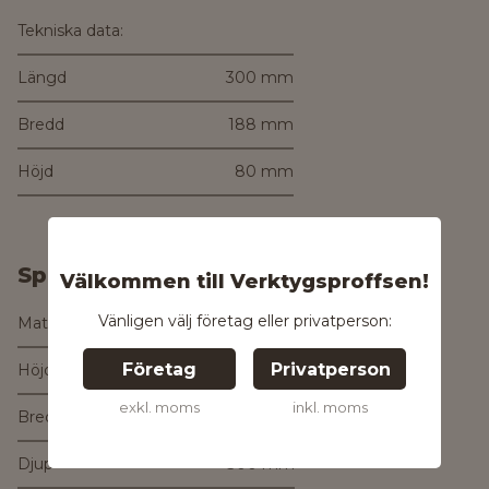
Tekniska data:
Längd
300 mm
Bredd
188 mm
Höjd
80 mm
Specifikationer
Välkommen till Verktygsproffsen!
Vänligen välj företag eller privatperson:
Material
Polypropylen
Företag
Privatperson
Höjd
80 mm
exkl. moms
inkl. moms
Bredd
188 mm
Djup
300 mm