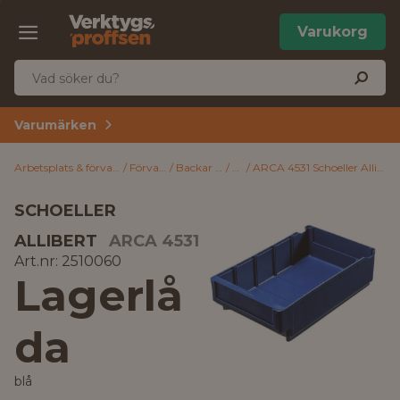
Varukorg
Varumärken
Arbetsplats & förvaring
Förvaring
Backar & lådor
Lådor
ARCA 4531 Schoeller Allibert Lagerlåda blå 300x188x80 mm
SCHOELLER
ALLIBERT
ARCA 4531
Art.nr: 2510060
Lagerlå
da
blå