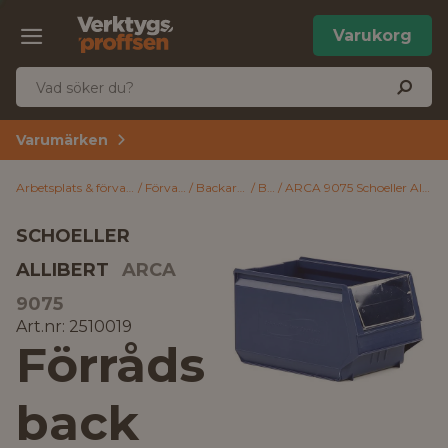
Varukorg
Varumärken
Arbetsplats & förvaring
Förvaring
Backar & lådor
Backar
ARCA 9075 Schoeller Allibert Förrådsback 170x105x75 mm Blå
SCHOELLER
ALLIBERT
ARCA
9075
Art.nr: 2510019
Förråds
back