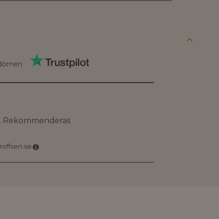
dömen
or. Rekommenderas
proffsen.se