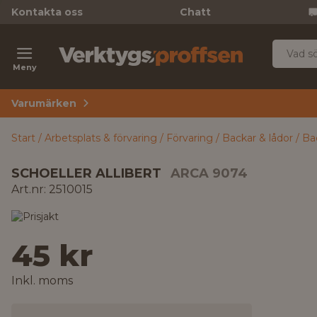
Kontakta oss
Chatt
Meny
Varumärken
Start
Arbetsplats & förvaring
Förvaring
Backar & lådor
Ba
SCHOELLER ALLIBERT
ARCA 9074
Art.nr: 2510015
45 kr
Inkl. moms