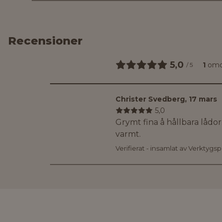
Recensioner
5,0
1
om
/
5
Christer Svedberg
,
17 mars
5,0
Grymt fina å hållbara låd
varmt.
Verifierat - insamlat av Verktygs