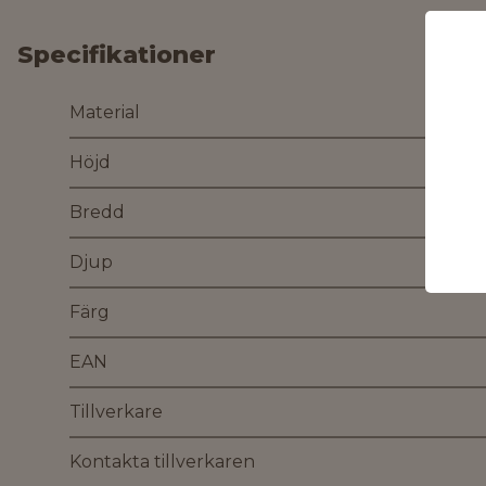
Specifikationer
Material
Höjd
Bredd
Djup
Färg
EAN
Tillverkare
Kontakta tillverkaren