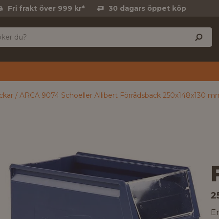
Fri frakt över 999 kr*
30 dagars öppet köp
ckar
ARCA 9074 Schoeller Allibert Förrådsback 250x148x130 m
2
En