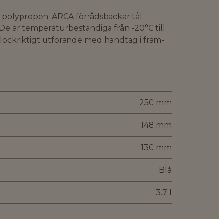
i polypropen. ARCA förrådsbackar tål
 De är temperaturbeständiga från -20°C till
lockriktigt utförande med handtag i fram-
250 mm
148 mm
130 mm
Blå
3.7 l