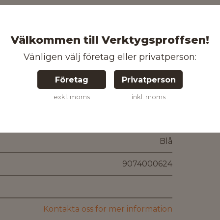
Välkommen till Verktygsproffsen!
Polypropylen
Vänligen välj företag eller privatperson:
130 mm
Företag
Privatperson
148 mm
exkl. moms
inkl. moms
250 mm
Blå
9074000624
Kontakta oss för mer information