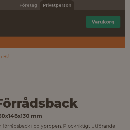
Företag
Privatperson
Varukorg
m Blå
Förrådsback
50x148x130 mm
 förrådsback i polypropen. Plockriktigt utförande