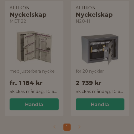
ALTIKON
ALTIKON
Nyckelskåp
Nyckelskåp
MET 22
N20-H
med justerbara nyckellister
för 20 nycklar
fr.
1 184 kr
2 739 kr
Skickas måndag, 10 aug.
Skickas måndag, 10 aug.
Handla
Handla
1