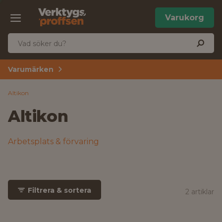
Varukorg
Varumärken
Altikon
Altikon
Arbetsplats & förvaring
Filtrera & sortera
2 artiklar