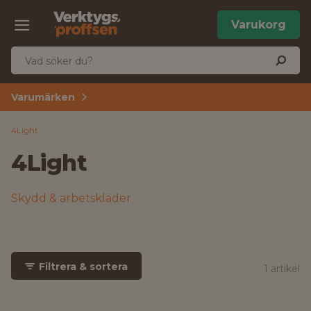
Varukorg
Varumärken
4Light
4Light
Skydd & arbetskläder
Filtrera & sortera
1 artikel