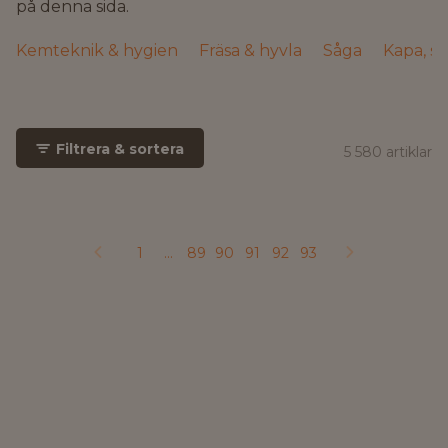
på denna sida.
Kemteknik & hygien
Fräsa & hyvla
Såga
Kapa, sl
Filtrera & sortera
5 580 artiklar
1
...
89
90
91
92
93