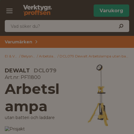
Varukorg
Varumärken
El & VVS
Belysning
Arbetslampa
DCL079 Dewalt Arbetslampa utan batteri och laddare
DEWALT
DCL079
Art.nr: PF11800
Arbetsl
ampa
utan batteri och laddare