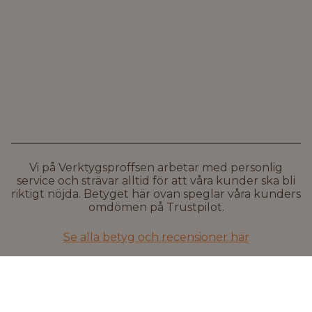
Vi på Verktygsproffsen arbetar med personlig
service och strävar alltid för att våra kunder ska bli
riktigt nöjda. Betyget här ovan speglar våra kunders
omdömen på Trustpilot.
Se alla betyg och recensioner här