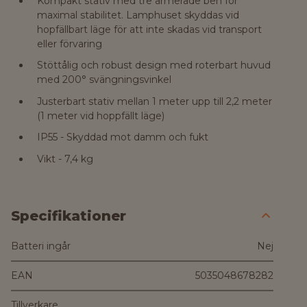
Kompakt stativ med tre armerade ben för
maximal stabilitet. Lamphuset skyddas vid
hopfällbart läge för att inte skadas vid transport
eller förvaring
Stöttålig och robust design med roterbart huvud
med 200° svängningsvinkel
Justerbart stativ mellan 1 meter upp till 2,2 meter
(1 meter vid hoppfällt läge)
IP55 - Skyddad mot damm och fukt
Vikt - 7,4 kg
Specifikationer
Batteri ingår
Nej
EAN
5035048678282
Tillverkare