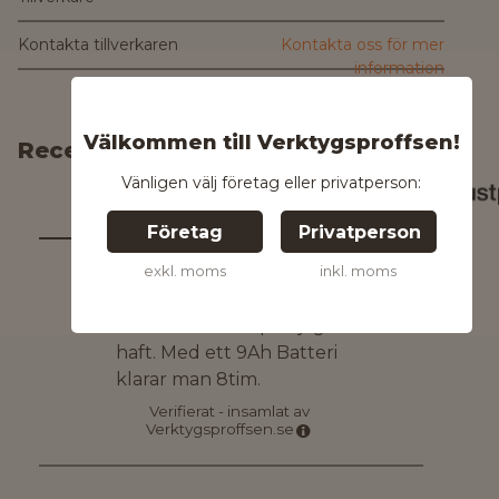
Kontakta tillverkaren
Kontakta oss för mer
information
Välkommen till Verktygsproffsen!
Recensioner
Vänligen välj företag eller privatperson:
5,0
1
omdömen
/
5
Företag
Privatperson
exkl. moms
inkl. moms
Daniel
,
22 december
5,0
Bästa arbetslampan jag
haft. Med ett 9Ah Batteri
klarar man 8tim.
Verifierat - insamlat av
Verktygsproffsen.se